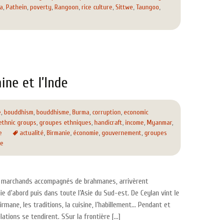
a
,
Pathein
,
poverty
,
Rangoon
,
rice culture
,
Sittwe
,
Taungoo
,
ine et l’Inde
e
,
bouddhism
,
bouddhisme
,
Burma
,
corruption
,
economic
ethnic groups
,
groupes ethniques
,
handicraft
,
income
,
Myanmar
,
e
actualité
,
Birmanie
,
économie
,
gouvernement
,
groupes
ge
les marchands accompagnés de brahmanes, arrivèrent
e d’abord puis dans toute l’Asie du Sud-est. De Ceylan vint le
rmane, les traditions, la cuisine, l’habillement… Pendant et
lations se tendirent. SSur la frontière […]