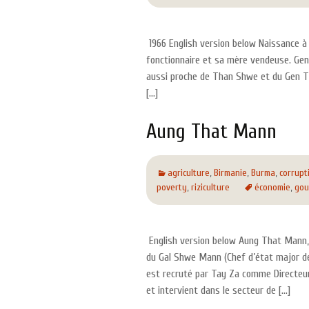
1966 English version below Naissance à Y
fonctionnaire et sa mère vendeuse. Gen
aussi proche de Than Shwe et du Gen Ti
[…]
Aung That Mann
agriculture
,
Birmanie
,
Burma
,
corrupt
poverty
,
riziculture
économie
,
gou
English version below Aung That Mann, 
du Gal Shwe Mann (Chef d’état major de
est recruté par Tay Za comme Directeur
et intervient dans le secteur de […]