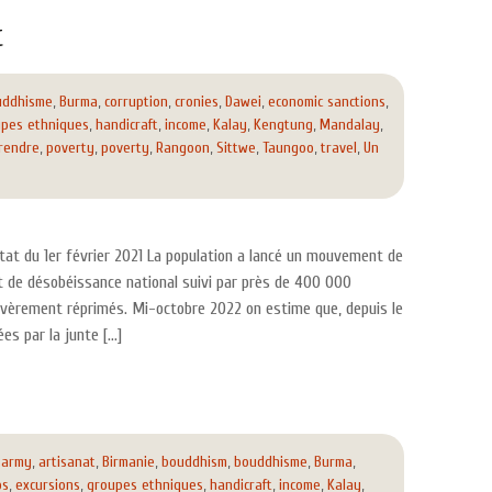
t
uddhisme
,
Burma
,
corruption
,
cronies
,
Dawei
,
economic sanctions
,
pes ethniques
,
handicraft
,
income
,
Kalay
,
Kengtung
,
Mandalay
,
rendre
,
poverty
,
poverty
,
Rangoon
,
Sittwe
,
Taungoo
,
travel
,
Un
état du 1er février 2021 La population a lancé un mouvement de
 de désobéissance national suivi par près de 400 000
sévèrement réprimés. Mi-octobre 2022 on estime que, depuis le
es par la junte […]
,
army
,
artisanat
,
Birmanie
,
bouddhism
,
bouddhisme
,
Burma
,
ps
,
excursions
,
groupes ethniques
,
handicraft
,
income
,
Kalay
,