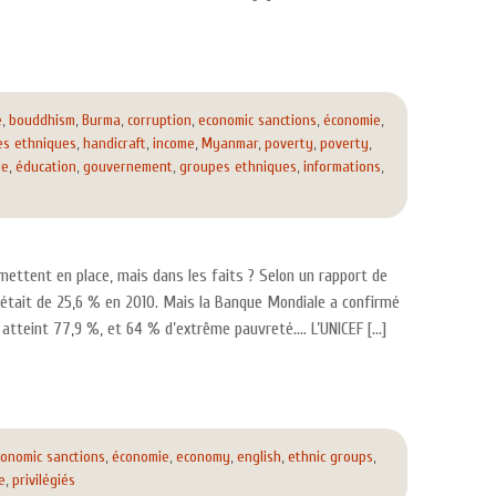
e
,
bouddhism
,
Burma
,
corruption
,
economic sanctions
,
économie
,
es ethniques
,
handicraft
,
income
,
Myanmar
,
poverty
,
poverty
,
ie
,
éducation
,
gouvernement
,
groupes ethniques
,
informations
,
ettent en place, mais dans les faits ? Selon un rapport de
 était de 25,6 % en 2010. Mais la Banque Mondiale a confirmé
n atteint 77,9 %, et 64 % d’extrême pauvreté…. L’UNICEF […]
onomic sanctions
,
économie
,
economy
,
english
,
ethnic groups
,
e
,
privilégiés