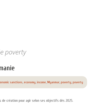
ie poverty
rmanie
onomic sanctions
,
economy
,
income
,
Myanmar
,
poverty
,
poverty
s de création pour agir selon ses objectifs dès 2025.