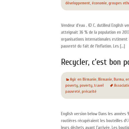
développement
,
économie
,
groupes eth
Vendeur d'eau . © C. dutilleul English 
atteignait 36 % de la population en 2013
organisations internationales estiment q
pauvreté du fait de l'inflation. Les [...]
Recycler, c’est bon p
Agir en Birmanie
,
Birmanie
,
Burma
,
e
poverty
,
poverty
,
travel
Associati
pauvreté
,
précarité
English version below Dans les années 
routières récupéraient les bouteilles d
leurs déchets avant l’arrivée. Les bout