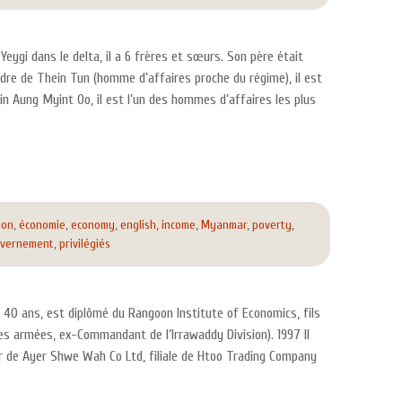
eygi dans le delta, il a 6 frères et sœurs. Son père était
dre de Thein Tun (homme d’affaires proche du régime), il est
n Aung Myint Oo, il est l’un des hommes d’affaires les plus
ion
,
économie
,
economy
,
english
,
income
,
Myanmar
,
poverty
,
vernement
,
privilégiés
40 ans, est diplômé du Rangoon Institute of Economics, fils
s armées, ex-Commandant de l’Irrawaddy Division). 1997 Il
 de Ayer Shwe Wah Co Ltd, filiale de Htoo Trading Company