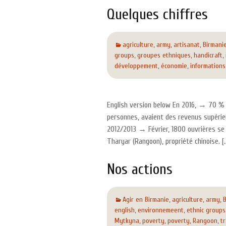
Quelques chiffres
agriculture
,
army
,
artisanat
,
Birmani
groups
,
groupes ethniques
,
handicraft
,
développement
,
économie
,
informations
English version below En 2016, → 70 % d
personnes, avaient des revenus supérie
2012/2013 → Février, 1800 ouvrières se 
Tharyar (Rangoon), propriété chinoise. [
Nos actions
Agir en Birmanie
,
agriculture
,
army
,
B
english
,
environnemeent
,
ethnic groups
Mytkyna
,
poverty
,
poverty
,
Rangoon
,
tr