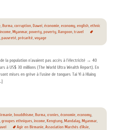
e
,
Burma
,
corruption
,
Dawei
,
économie
,
economy
,
english
,
ethnic
income
,
Myanmar
,
poverty
,
poverty
,
Rangoon
,
travel
,
pauvreté
,
précarité
,
voyage
e la population n’avaient pas accès à l’électricité → 40
urs à US$ 30 millions (The World Ultra Wealth Report). En
sont mises en grève à l’usine de tongues Tai Yi à Hlaing
…]
irmanie
,
bouddhisme
,
Burma
,
cronies
,
économie
,
economy
,
,
groupes ethniques
,
income
,
Kengtung
,
Mandalay
,
Myanmar
,
avel
Agir en Birmanie
,
Association Marchés d'Asie
,