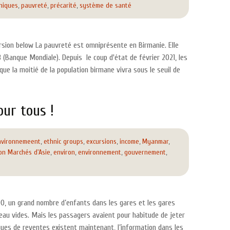
niques
,
pauvreté
,
précarité
,
système de santé
version below La pauvreté est omniprésente en Birmanie. Elle
 (Banque Mondiale). Depuis le coup d'état de février 2021, les
ue la moitié de la population birmane vivra sous le seuil de
our tous !
nvironnemeent
,
ethnic groups
,
excursions
,
income
,
Myanmar
,
on Marchés d'Asie
,
environ
,
environnement
,
gouvernement
,
90, un grand nombre d’enfants dans les gares et les gares
\’eau vides. Mais les passagers avaient pour habitude de jeter
iques de reventes existent maintenant, l’information dans les