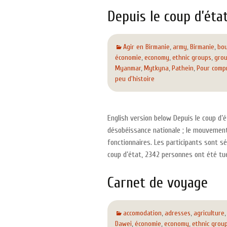
Depuis le coup d’éta
Agir en Birmanie
,
army
,
Birmanie
,
bo
économie
,
economy
,
ethnic groups
,
grou
Myanmar
,
Mytkyna
,
Pathein
,
Pour comp
peu d'histoire
English version below Depuis le coup d’
désobéissance nationale ; le mouvement
fonctionnaires. Les participants sont 
coup d’état, 2342 personnes ont été tué
Carnet de voyage
accomodation
,
adresses
,
agriculture
Dawei
,
économie
,
economy
,
ethnic grou