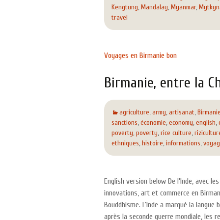
Kengtung
,
Mandalay
,
Myanmar
,
Mytkyn
travel
Voyages en Birmanie bon
Birmanie, entre la Ch
agriculture
,
army
,
artisanat
,
Birmani
sanctions
,
économie
,
economy
,
english
,
poverty
,
poverty
,
rice culture
,
rizicultur
ethniques
,
histoire
,
informations
,
voya
English version below De l’Inde, avec 
innovations, art et commerce en Birmani
Bouddhisme. L’Inde a marqué la langue bi
après la seconde guerre mondiale, les re