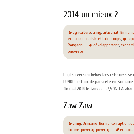
2014 un mieux ?
agriculture
,
army
,
artisanat
,
Birmani
economy
,
english
,
ethnic groups
,
group
Rangoon
développement
,
économ
pauvreté
English version below Des réformes se m
l’UNDP, le taux de pauvreté en Birmanie
fin mai 2014 le taux de 37,5 %. L’Araka
Zaw Zaw
army
,
Birmanie
,
Burma
,
corruption
,
ec
income
,
poverty
,
poverty
économi