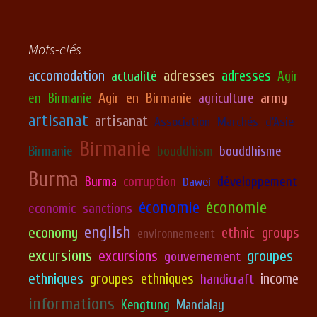
Mots-clés
adresses
accomodation
adresses
actualité
Agir
Agir en Birmanie
army
en Birmanie
agriculture
artisanat
artisanat
Association Marchés d'Asie
Birmanie
Birmanie
bouddhism
bouddhisme
Burma
corruption
développement
Burma
Dawei
économie
économie
economic sanctions
english
economy
ethnic groups
environnemeent
excursions
excursions
groupes
gouvernement
ethniques
groupes ethniques
income
handicraft
informations
Kengtung
Mandalay