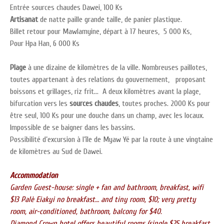
Entrée sources chaudes Dawei, 100 Ks
Artisanat
de natte paille grande taille, de panier plastique.
Billet retour pour Mawlamyine, départ à 17 heures, 5 000 Ks,
Pour Hpa Han, 6 000 Ks
Plage
à une dizaine de kilomètres de la ville. Nombreuses paillotes,
toutes appartenant à des relations du gouvernement, proposant
boissons et grillages, riz frit… A deux kilomètres avant la plage,
bifurcation vers les
sources chaudes
, toutes proches. 2000 Ks pour
être seul, 100 Ks pour une douche dans un champ, avec les locaux.
Impossible de se baigner dans les bassins.
Possibilité d’excursion à l’île de Myaw Yé par la route à une vingtaine
de kilomètres au Sud de Dawei.
Accommodation
Garden Guest-house: single + fan and bathroom, breakfast, wifi
$13 Palè Eiakyi no breakfast… and tiny room, $10; very pretty
room, air-conditioned, bathroom, balcony for $40.
Diamond Crown hotel offers beautiful rooms (single $25 breakfast