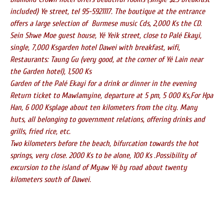
included) Ye street, tel 95-5921117. The boutique at the entrance
offers a large selection of Burmese music Cds, 2,000 Ks the CD.
Sein Shwe Moe guest house, Yé Yeik street, close to Palé Ekayi,
single, 7,000 Ksgarden hotel Dawei with breakfast, wifi,
Restaurants: Taung Gu (very good, at the corner of Yé Lain near
the Garden hotel), 1,500 Ks
Garden of the Palé Ekayi for a drink or dinner in the evening
Return ticket to Mawlamyine, departure at 5 pm, 5 000 Ks,For Hpa
Han, 6 000 Ksplage about ten kilometers from the city. Many
huts, all belonging to government relations, offering drinks and
grills, fried rice, etc.
Two kilometers before the beach, bifurcation towards the hot
springs, very close. 2000 Ks to be alone, 100 Ks .Possibility of
excursion to the island of Myaw Yé by road about twenty
kilometers south of Dawei.