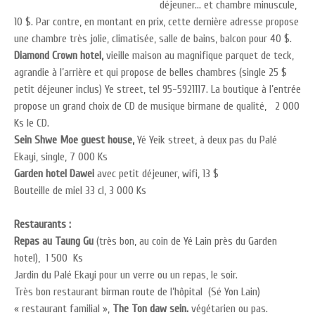
déjeuner… et chambre minuscule,
10 $. Par contre, en montant en prix, cette dernière adresse propose
une chambre très jolie, climatisée, salle de bains, balcon pour 40 $.
Diamond Crown hotel,
vieille maison au magnifique parquet de teck,
agrandie à l’arrière et qui propose de belles chambres (single 25 $
petit déjeuner inclus) Ye street, tel 95-5921117. La boutique à l’entrée
propose un grand choix de CD de musique birmane de qualité, 2 000
Ks le CD.
Sein Shwe Moe guest house,
Yé Yeik street, à deux pas du Palé
Ekayi, single, 7 000 Ks
Garden hotel Dawei
avec petit déjeuner, wifi, 13 $
Bouteille de miel 33 cl, 3 000 Ks
Restaurants :
Repas au Taung Gu
(très bon, au coin de Yé Lain près du Garden
hotel), 1 500 Ks
Jardin du Palé Ekayi pour un verre ou un repas, le soir.
Très bon restaurant birman route de l’hôpital (Sé Yon Lain)
« restaurant familial »,
The Ton daw sein.
végétarien ou pas.