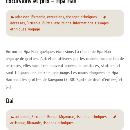
Excursions et prix – Hpa Han
adresses
,
Birmanie
,
excursions
,
tissages ethniques
adresses
,
Birmanie
,
Burma
,
excursions
,
informations
,
tissages
ethniques
,
voyage
Autour de Hpa Han, quelques excursions La région de Hpa Han
regorge de grottes. Autrefois utilisées par les moines comme lieu de
retraites, elles sont très souvent ornées de peintures, statues, et
sont toujours des lieux de pèlerinage. Les moins éloignées de Hpa
Han sont les grottes de Kawgoon (3 000 Kyats de droit d’entrée) et
[…]
Dai
artisanat
,
Birmanie
,
Burma
,
Myanmar
,
tissages ethniques
artisanat
,
Birmanie
,
tissages ethniques