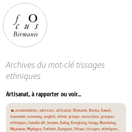
Archives du mot-clé tissages
ethniques
Artisanat, à rapporter ou voir…
accomodation
,
adresses
,
artisanat
,
Birmanie
,
Burma
,
Dawei
,
économie
,
economy
,
english
,
ethnic groups
,
excursions
,
groupes
ethniques
,
handicraft
,
income
,
Kalay
,
Kengtung
,
longy
,
Mandalay
,
Myanmar
,
Mytkyna
,
Pathein
,
Rangoon
,
Sittwe
,
tissages ethniques
,