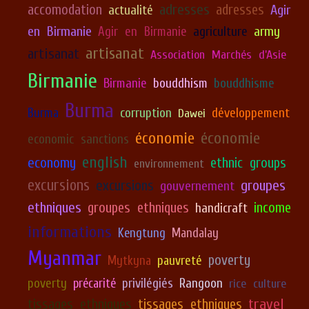
adresses
accomodation
adresses
Agir
actualité
en Birmanie
army
Agir en Birmanie
agriculture
artisanat
artisanat
Association Marchés d'Asie
Birmanie
Birmanie
bouddhism
bouddhisme
Burma
corruption
développement
Burma
Dawei
économie
économie
economic sanctions
english
economy
ethnic groups
environnement
excursions
excursions
groupes
gouvernement
ethniques
groupes ethniques
income
handicraft
informations
Kengtung
Mandalay
Myanmar
poverty
Mytkyna
pauvreté
poverty
précarité
privilégiés
Rangoon
rice culture
travel
tissages ethniques
tissages ethniques