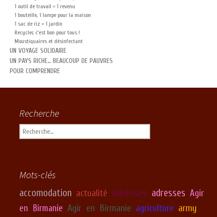
1 outil de travail = 1 revenu
1 bouteille, 1 lampe pour la maison
1 sac de riz = 1 jardin
Recycler, c’est bon pour tous !
Moustiquaires et désinfectant
UN VOYAGE SOLIDAIRE
UN PAYS RICHE… BEAUCOUP DE PAUVRES
POUR COMPRENDRE
Recherche
Rechercher :
Mots-clés
adresses
accomodation
adresses
actualité
Agir
Agir en Birmanie
army
en Birmanie
agriculture