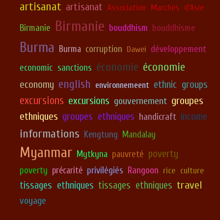
artisanat
artisanat
Association Marchés d'Asie
Birmanie
Birmanie
bouddhism
bouddhisme
Burma
corruption
développement
Burma
Dawei
économie
économie
economic sanctions
english
economy
ethnic groups
environnemeent
excursions
excursions
groupes
gouvernement
ethniques
groupes ethniques
income
handicraft
informations
Kengtung
Mandalay
Myanmar
poverty
Mytkyna
pauvreté
poverty
précarité
privilégiés
Rangoon
rice culture
travel
tissages ethniques
tissages ethniques
voyage