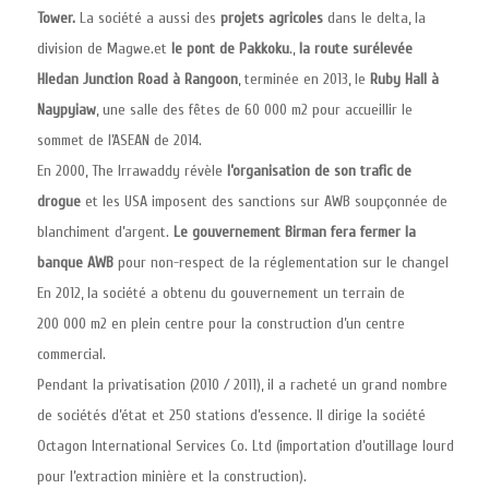
Tower.
La société a aussi des
projets agricoles
dans le delta, la
division de Magwe.et
le pont de Pakkoku
.,
la route surélevée
Hledan Junction Road à Rangoon
, terminée en 2013, le
Ruby Hall à
Naypyiaw
, une salle des fêtes de 60 000 m2 pour accueillir le
sommet de l’ASEAN de 2014.
En 2000, The Irrawaddy révèle
l’organisation de son trafic de
drogue
et les USA imposent des sanctions sur AWB soupçonnée de
blanchiment d’argent.
Le gouvernement Birman fera fermer la
banque AWB
pour non-respect de la réglementation sur le changeI
En 2012, la société a obtenu du gouvernement un terrain de
200 000 m2 en plein centre pour la construction d’un centre
commercial.
Pendant la privatisation (2010 / 2011), il a racheté un grand nombre
de sociétés d’état et 250 stations d’essence. Il dirige la société
Octagon International Services Co. Ltd (importation d’outillage lourd
pour l’extraction minière et la construction).