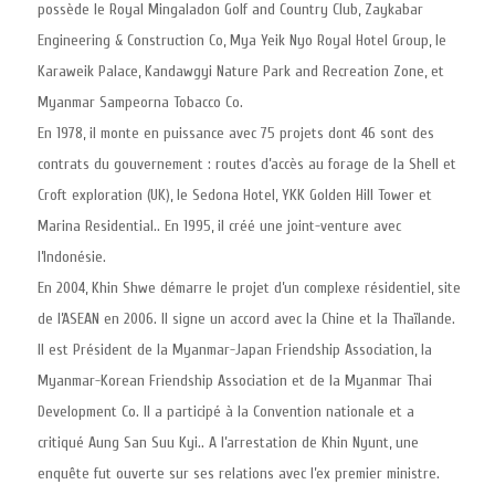
possède le Royal Mingaladon Golf and Country Club, Zaykabar
Engineering & Construction Co, Mya Yeik Nyo Royal Hotel Group, le
Karaweik Palace, Kandawgyi Nature Park and Recreation Zone, et
Myanmar Sampeorna Tobacco Co.
En 1978, il monte en puissance avec 75 projets dont 46 sont des
contrats du gouvernement : routes d’accès au forage de la Shell et
Croft exploration (UK), le Sedona Hotel, YKK Golden Hill Tower et
Marina Residential.. En 1995, il créé une joint-venture avec
l’Indonésie.
En 2004, Khin Shwe démarre le projet d’un complexe résidentiel, site
de l’ASEAN en 2006. Il signe un accord avec la Chine et la Thaïlande.
Il est Président de la Myanmar-Japan Friendship Association, la
Myanmar-Korean Friendship Association et de la Myanmar Thai
Development Co. Il a participé à la Convention nationale et a
critiqué Aung San Suu Kyi.. A l’arrestation de Khin Nyunt, une
enquête fut ouverte sur ses relations avec l’ex premier ministre.