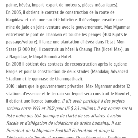
palme, hévéa, import-export de moteurs, pièces mécaniques).
En 2005, il obtient le contrat de construction de la route de
Naypidaw et crée une société hôtelière. Il développe ensuite une
mine de jade en joint-venture avec le gouvernement. Max Myanmar
entretient le pont de Thanlwin et touche les péages (400 Kyats le
passage/voiture). Il lance une plantation d’hévéa dans l’Etat Mon
State (2 000 ha). Il construit un hôtel à Chaung Tha (Hotel Max), un
à Naypidaw, le Royal Kumudra Hotel.
En 2008 il obtient des contrats de reconstruction après le cyclone
Nargis et pour la construction de deux stades (Mandalay Advanced
Stadium et le gymnase de Chanmyathazi).
2010 : alors que le gouvernement privatise, Max Myanmar achète 12
stations d’essence et le terrain sur lequel sera construit le Novotel ;
il obtient une licence bancaire.
Il dit avoir participé à des projets
sociaux entre 1993 et 2012 pour US $ 2,3 millions. Il est encore sur la
liste noire des USA (manque de clarté de ses affaires, évasion
fiscale et d’allégation de violations de droits humains).
Il est
Président de la Myanmar Football Federation et dirige la