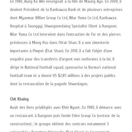
En 1980, Aung Ko Win enseignait à la fille de Maung Aye. En 2000, il
devient Président de la Kanbawza Bank et de plusieurs entreprises
dont Myanmar Billion Group Co Ltd, Nilar Yoma Co Ltd, Kanbawza
Hospital à Taunggyi, Shwegonedaing Specialist Client à Rangoon.
Nilar Yoma Co Ltd intervient dans l’extraction de l’or et des pierres
précieuses à Mong Hsu dans l’état Shan. Il a une cimenterie
importante à Pimpet (État Shan). En 2010, il a fait l’objet d’une
enquête pour des transferts d’argent non conformes à la loi. Il
dirige le National football squad, sponsorise la Burma’s national
football team et a donné US $2,85 millions à des projets publics
dont la restauration de la pagode Shwedagon.
Chit Khaing
Avait des liens privilégiés avec Khin Nyunt. En 1980, il démarre avec
un restaurant à Rangoon puis fonde Eden Group Co (secteur de la
construction) ; le groupe obtient des contrats notamment 3