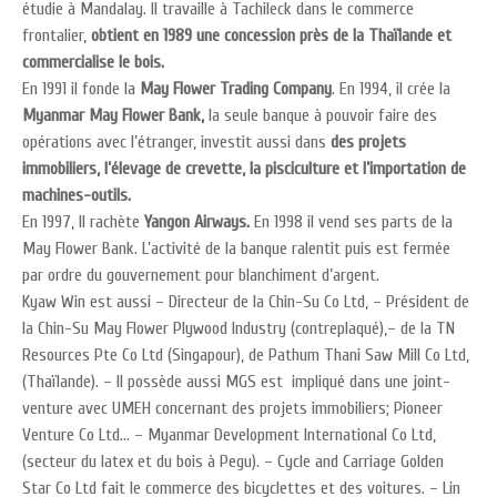
étudie à Mandalay. Il travaille à Tachileck dans le commerce
frontalier,
obtient en 1989 une concession près de la Thaïlande et
commercialise le bois.
En 1991 il fonde la
May Flower Trading Company
. En 1994, il crée la
Myanmar May Flower Bank,
la seule banque à pouvoir faire des
opérations avec l’étranger, investit aussi dans
des projets
immobiliers, l’élevage de crevette, la pisciculture et l’importation de
machines-outils.
En 1997, Il rachète
Yangon Airways.
En 1998 il vend ses parts de la
May Flower Bank. L’activité de la banque ralentit puis est fermée
par ordre du gouvernement pour blanchiment d’argent.
Kyaw Win est aussi – Directeur de la Chin-Su Co Ltd, – Président de
la Chin-Su May Flower Plywood Industry (contreplaqué),– de la TN
Resources Pte Co Ltd (Singapour), de Pathum Thani Saw Mill Co Ltd,
(Thaïlande). – Il possède aussi MGS est impliqué dans une joint-
venture avec UMEH concernant des projets immobiliers; Pioneer
Venture Co Ltd… – Myanmar Development International Co Ltd,
(secteur du latex et du bois à Pegu). – Cycle and Carriage Golden
Star Co Ltd fait le commerce des bicyclettes et des voitures. – Lin