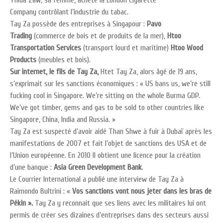
Thida Zaw, sa femme, achète la London Cigarette
Company
contrôlant l’industrie du tabac.
Tay Za possède des entreprises à Singapour :
Pavo
Trading
(commerce de bois et de produits de la mer),
Htoo
Transportation Services
(transport lourd et maritime)
Htoo Wood
Products
(meubles et bois).
Sur internet, le fils de Tay Za,
Htet Tay Za, alors âgé de 19 ans,
s’exprimait sur les sanctions économiques : « US bans us, we’re still
fucking cool in Singapore. We’re sitting on the whole Burma GDP.
We’ve got timber, gems and gas to be sold to other countries like
Singapore, China, India and Russia. »
Tay Za est suspecté d’avoir aidé Than Shwe à fuir à Dubaï après les
manifestations de 2007 et fait l’objet de sanctions des USA et de
l’Union européenne. En 2010 Il obtient une licence pour la création
d’une banque :
Asia Green Development Bank
.
Le Courrier International a publié une interview de Tay Za à
Raimondo Bultrini
: «
Vos sanctions vont nous jeter dans les bras de
Pékin ».
Tay Za y reconnait que ses liens avec les militaires lui ont
permis de créer ses dizaines d’entreprises dans des secteurs aussi