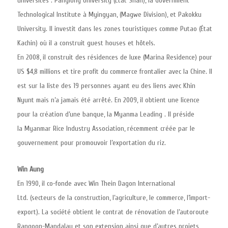
universités : Panglong University (État Shan), la Government
Technological Institute à Myingyan, (Magwe Division), et Pakokku
University. Il investit dans les zones touristiques comme Putao (État
Kachin) où il a construit guest houses et hôtels.
En 2008, il construit des résidences de luxe (Marina Residence) pour
US $4,8 millions et tire profit du commerce frontalier avec la Chine. Il
est sur la liste des 19 personnes ayant eu des liens avec Khin
Nyunt mais n’a jamais été arrêté. En 2009, il obtient une licence
pour la création d’une banque, la Myanma Leading . Il préside
la Myanmar Rice Industry Association, récemment créée par le
gouvernement pour promouvoir l’exportation du riz.
Win Aung
En 1990, il co-fonde avec Win Thein Dagon International
Ltd. (secteurs de la construction, l’agriculture, le commerce, l’import-
export). La société obtient le contrat de rénovation de l’autoroute
Rangoon-Mandalay et son extension ainsi que d’autres projets