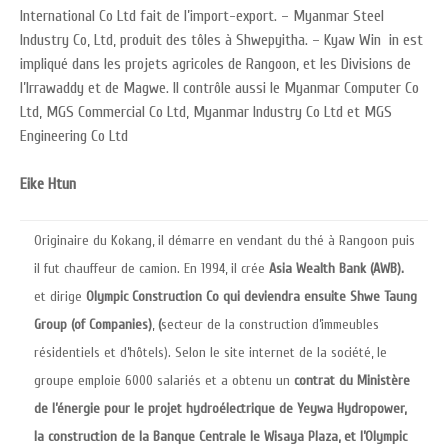
International Co Ltd fait de l’import-export. – Myanmar Steel
Industry Co, Ltd, produit des tôles à Shwepyitha. – Kyaw Win in est
impliqué dans les projets agricoles de Rangoon, et les Divisions de
l’Irrawaddy et de Magwe. Il contrôle aussi le Myanmar Computer Co
Ltd, MGS Commercial Co Ltd, Myanmar Industry Co Ltd et MGS
Engineering Co Ltd
Eike Htun
Originaire du Kokang, il démarre en vendant du thé à Rangoon puis
il fut chauffeur de camion. En 1994, il crée
Asia Wealth Bank (AWB).
et dirige
Olympic Construction Co qui deviendra ensuite Shwe Taung
Group (of Companies)
,
(
secteur de la construction d’immeubles
résidentiels et d’hôtels). Selon le site internet de la société, le
groupe emploie 6000 salariés et a obtenu un
contrat du Ministère
de l’énergie pour le projet hydroélectrique de Yeywa Hydropower,
la construction de la Banque Centrale le Wisaya Plaza, et l’Olympic