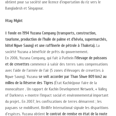
obtient pour sa société une licence d’exportation du riz vers le
Bangladesh et Singapour.
Htay Myint
Il
fonde en 1994 Yuzana Company
(transports, construction,
tourisme, production de l’huile de palme et d’hévéa, supermarchés,
hôtel Ngwe Saung) et une raffinerie de pétrole à Thaketa).
La
société Yuzana a bénéficié de prêts du gouvernement.
En 2006, Yuzana Company, qui fait à Pathein
l’élevage de poissons
et de crevettes
commence à saisir des terres sans compensations
avec l’aide de l’armée de l’air (5 zones d’élevages de crevettes à
Ngwe Saung). Yuzana
se voit accorder par Than Shwe 809 km2 au
milieu de la Réserve des Tigres
(État Kachin)pour faire de la
monoculture . Un rapport de Kachin Development Network, « Valley
of Darkness » montre l’impact social et environnemental important
du projet.. En 2007, les confiscations de terres démarrent ; les
paysans se mobilisent. Birdlife International signale les disparitions
d’espèces. Yuzana obtient
le contrat de remise en état de la route