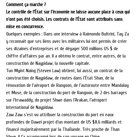
Comment ça marche ?
Le contrôle de l’État sur l’économie ne laisse aucune place à ceux qui
n’ont pas été choisis. Les contrats de l’État sont attribués sans
mise en concurrence.
Quelques exemples :
Dans une interview à Raimondo Bultrini,
Tay Za
y reconnait que ses liens avec les militaires lui ont permis de créer
ses dizaines d’entreprises et de dégager 500 millions US $ de
chiffre d’affaires par an.
Il a obtenu le contrat, entre autres, de la
construction de Naypidaw, la nouvelle capitale.
Tun Myint Naing (Steven Law) obtient, lui aussi, un contrat de la
construction de Naypidaw, de routes dans l’État Shan, de la
rénovation de l’aéroport de Rangoon, de l’autoroute entre Mandalay
et Muse, de la construction du port de Rangoon, de 2 des barrages
sur l’Irrawaddy, du projet Shwe dans l’Arakan, l’aéroport
international de Naypidaw.
Zaw Zaw s’est vu attribuer la construction du port en eaux
profondes de Dawei projet d’un montant de US $8.6 milliards et
financé majoritairement par la Thaïlande. Très proche de Than
Shwe, il l’a accompagné lors de son voyage en Chine.