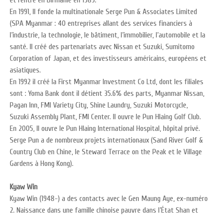
et rentre en Birmanie en 1989.
En 1991, Il fonde la multinationale Serge Pun & Associates Limited
(SPA Myanmar : 40 entreprises allant des services financiers à
l’industrie, la technologie, le bâtiment, l’immobilier, l’automobile et la
santé. Il créé des partenariats avec Nissan et Suzuki, Sumitomo
Corporation of Japan, et des investisseurs américains, européens et
asiatiques.
En 1992 il créé la First Myanmar Investment Co Ltd, dont les filiales
sont : Yoma Bank dont il détient 35.6% des parts, Myanmar Nissan,
Pagan Inn, FMI Variety City, Shine Laundry, Suzuki Motorcycle,
Suzuki Assembly Plant, FMI Center. Il ouvre le Pun Hlaing Golf Club.
En 2005, Il ouvre le Pun Hlaing International Hospital, hôpital privé.
Serge Pun a de nombreux projets internationaux (Sand River Golf &
Country Club en Chine, le Steward Terrace on the Peak et le Village
Gardens à Hong Kong).
Kyaw Win
Kyaw Win (1948-) a des contacts avec le Gen Maung Aye, ex-numéro
2. Naissance dans une famille chinoise pauvre dans l’État Shan et