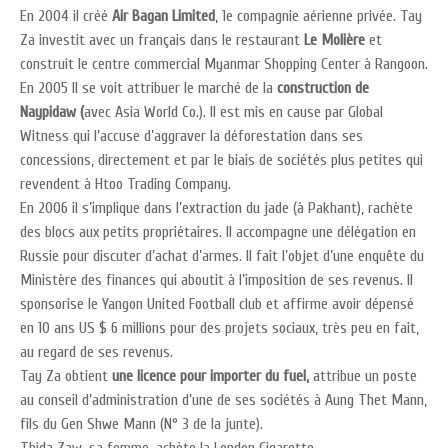
En 2004 il créé
Air Bagan Limited
, 1e compagnie aérienne privée. Tay
Za investit avec un français dans le restaurant
Le Molière
et
construit le centre commercial Myanmar Shopping Center à Rangoon.
En 2005 Il se voit attribuer le marché de la
construction de
Naypidaw (
avec Asia World Co.). Il est mis en cause par Global
Witness qui l’accuse d’aggraver la déforestation dans ses
concessions, directement et par le biais de sociétés plus petites qui
revendent à Htoo Trading Company.
En 2006 il s’implique dans l’extraction du jade (à Pakhant), rachète
des blocs aux petits propriétaires. Il accompagne une délégation en
Russie pour discuter d’achat d’armes. Il fait l’objet d’une enquête du
Ministère des finances qui aboutit à l’imposition de ses revenus. Il
sponsorise le Yangon United Football club et affirme avoir dépensé
en 10 ans US $ 6 millions pour des projets sociaux, très peu en fait,
au regard de ses revenus.
Tay Za obtient
une licence pour importer du fuel,
attribue un poste
au conseil d’administration d’une de ses sociétés à Aung Thet Mann,
fils du Gen Shwe Mann (N° 3 de la junte).