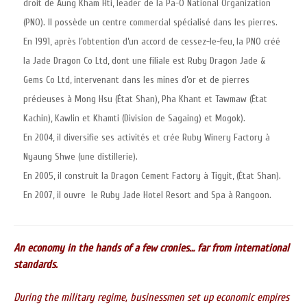
droit de Aung Kham Hti, leader de la Pa-O National Organization
(PNO). Il possède un centre commercial spécialisé dans les pierres.
En 1991, après l’obtention d’un accord de cessez-le-feu, la PNO créé
la Jade Dragon Co Ltd, dont une filiale est Ruby Dragon Jade &
Gems Co Ltd, intervenant dans les mines d’or et de pierres
précieuses à Mong Hsu (État Shan), Pha Khant et Tawmaw (État
Kachin), Kawlin et Khamti (Division de Sagaing) et Mogok).
En 2004, il diversifie ses activités et crée Ruby Winery Factory à
Nyaung Shwe (une distillerie).
En 2005, il construit la Dragon Cement Factory à Tigyit, (État Shan).
En 2007, il ouvre le Ruby Jade Hotel Resort and Spa à Rangoon.
An economy in the hands of a few cronies… far from international
standards.
During the military regime, businessmen set up economic empires