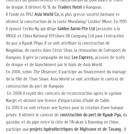
contrats du gouvernement et l’autorisation de poursuivre le trafic
de drogue. Il détient 10 % du
Traders Hotel
à Rangoon.
Il fonde en 1992
Asia World Co,
la plus grosse société birmane et
obtient la construction de la route Mandalay/ Lashio/ Muse. En 1995
Il épouse Cecilia Ng qui dirige
Golden Aaron Pte Ltd
(associée à la
MOGE et China National Offshore Oil Company Ltd pour l’extraction
du gaz à Kyauk Phyu. Il se voit attribuer la construction de
Naypidaw, de routes dans l’état Shan, la rénovation de l’aéroport de
Rangoon. Il gère la compagnie de bus
Leo Express,
accusée de trafic
de drogue et de blanchiment par le biais de Asia World.
En 2006, selon
The Observer
, il participe au financement du mariage
de la fille de Than Shwe. Asia World se voit attribuer le contrat de
construction du port de Rangoon
En 2008 il reçoit des contrats de reconstruction après le cyclone
Nargis et obtient une licence d’importation d’huile de table.
En 2010 il se voit refuser une licence pour la création d’une banque
privée. Il obtient le contrat de
construction du port de Kyauk Pyu,
du
gazoduc et du pipe entre la côte de l’Arakan à Kunming en Chine,
participe aux
projets hydroélectriques de Myitsone et de Tasang
, il