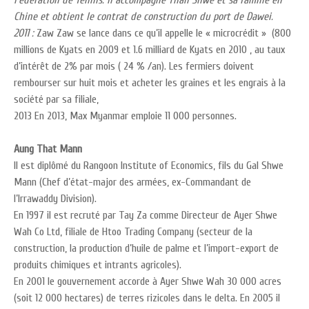
Fédération de Tennis.
Il accompagne Than Shwe et sa famille en
Chine et obtient le contrat de construction du port de Dawei.
2011 :
Zaw Zaw se lance dans ce qu’il appelle le « microcrédit » (800
millions de Kyats en 2009 et 1.6 milliard de Kyats en 2010 , au taux
d’intérêt de 2% par mois ( 24 % /an). Les fermiers doivent
rembourser sur huit mois et acheter les graines et les engrais à la
société par sa filiale,
2013 En 2013, Max Myanmar emploie 11 000 personnes.
Aung That Mann
Il est diplômé du Rangoon Institute of Economics, fils du Gal Shwe
Mann (Chef d’état-major des armées, ex-Commandant de
l’Irrawaddy Division).
En 1997 il est recruté par Tay Za comme Directeur de Ayer Shwe
Wah Co Ltd, filiale de Htoo Trading Company (secteur de la
construction, la production d’huile de palme et l’import-export de
produits chimiques et intrants agricoles).
En 2001 le gouvernement accorde à Ayer Shwe Wah 30 000 acres
(soit 12 000 hectares) de terres rizicoles dans le delta. En 2005 il