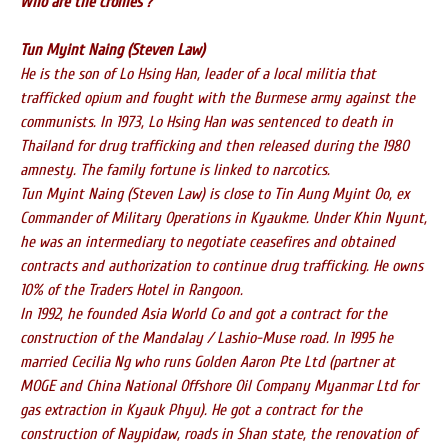
Who are the cronies ?
Tun Myint Naing (Steven Law)
He is the son of Lo Hsing Han, leader of a local militia that
trafficked opium and fought with the Burmese army against the
communists. In 1973, Lo Hsing Han was sentenced to death in
Thailand for drug trafficking and then released during the 1980
amnesty. The family fortune is linked to narcotics.
Tun Myint Naing (Steven Law) is close to Tin Aung Myint Oo, ex
Commander of Military Operations in Kyaukme. Under Khin Nyunt,
he was an intermediary to negotiate ceasefires and obtained
contracts and authorization to continue drug trafficking. He owns
10% of the Traders Hotel in Rangoon.
In 1992, he founded Asia World Co and got a contract for the
construction of the Mandalay / Lashio-Muse road. In 1995 he
married Cecilia Ng who runs Golden Aaron Pte Ltd (partner at
MOGE and China National Offshore Oil Company Myanmar Ltd for
gas extraction in Kyauk Phyu). He got a contract for the
construction of Naypidaw, roads in Shan state, the renovation of