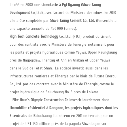
Il créé en 2008 une
cimenterie à Pyi Nyaung (Shwe Taung
Development
Co, Ltd), avec l’accord du Ministère des mines. En 2010
elle a été complétée par
Shwe Taung Cement Co., Ltd.
(l’ensemble a
une capacité annuelle de 450,000 tonnes).
High Tech Concrete Technology
Co., Ltd. (HTCT) produit du ciment
pour des contrats avec le Ministère de l’énergie, notamment pour
les ponts et projets hydrauliques comme Yeywa, Upper Paunglaung
près de Naypyidaw, Thahtay et Ann en Arakan et Upper Yeywa
dans le Sud de l’état Shan. La société investit aussi dans les
infrastructures routières et l’énergie par le biais de Future Energy
Co., Ltd. par des contrats avec le Ministère de l’énergie, comme le
projet hydraulique de Baluchaung No. 3 près de Loikaw.
–
Eike Htun’s Olympic Construction Co
investit lourdement dans
l’immobilier résidentiel à Rangoon, les projets hydrauliques dont les
3 centrales de Baluchaung
Il a obtenu en 2011 un terrain pour un
projet de US$ 150 millions près de la pagoda Shwedagon sur