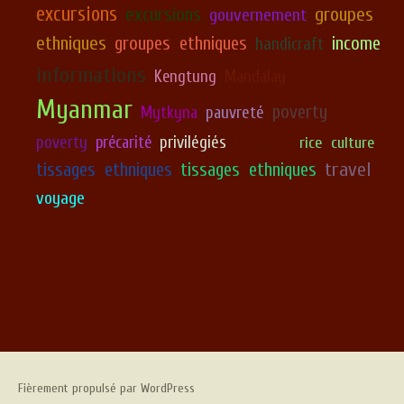
excursions
excursions
groupes
gouvernement
ethniques
groupes ethniques
income
handicraft
informations
Kengtung
Mandalay
Myanmar
poverty
Mytkyna
pauvreté
poverty
précarité
privilégiés
Rangoon
rice culture
travel
tissages ethniques
tissages ethniques
voyage
Fièrement propulsé par WordPress