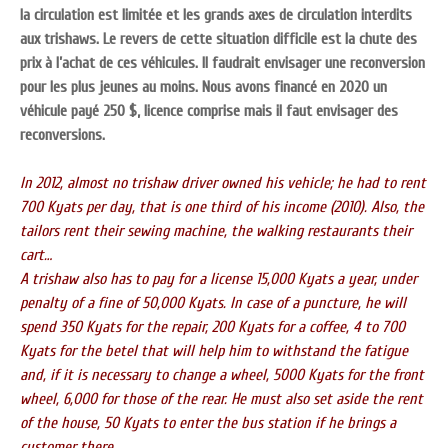
la circulation est limitée et les grands axes de circulation interdits
aux trishaws. Le revers de cette situation difficile est la chute des
prix à l’achat de ces véhicules. Il faudrait envisager une reconversion
pour les plus jeunes au moins. Nous avons financé en 2020 un
véhicule payé
250 $, licence comprise mais il faut envisager des
reconversions.
In 2012, almost no trishaw driver owned his vehicle; he had to rent
700 Kyats per day, that is one third of his income (2010). Also, the
tailors rent their sewing machine, the walking restaurants their
cart…
A trishaw also has to pay for a license 15,000 Kyats a year, under
penalty of a fine of 50,000 Kyats. In case of a puncture, he will
spend 350 Kyats for the repair, 200 Kyats for a coffee, 4 to 700
Kyats for the betel that will help him to withstand the fatigue
and, if it is necessary to change a wheel, 5000 Kyats for the front
wheel, 6,000 for those of the rear. He must also set aside the rent
of the house, 50 Kyats to enter the bus station if he brings a
customer there….