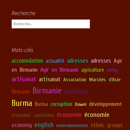
Recherche
Rechercher :
Mots-clés
adresses
accomodation
adresses
actualité
Agir
Agir en Birmanie
army
en Birmanie
agriculture
artisanat
artisanat
Association Marchés d'Asie
Birmanie
Birmanie
bouddhism
bouddhisme
Burma
corruption
développement
Burma
Dawei
économie
économie
economic sanctions
english
economy
ethnic groups
environnemeent