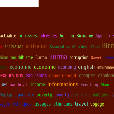
adresses
adresses
Agir en Birmanie
actualité
Agir en B
Bir
artisanat
artisanat
y
Association Marchés d'Asie
Burma
hism
bouddhisme
corruption
déve
Burma
Dawei
économie
économie
english
economy
ions
environn
excursions
excursions
groupes ethniqu
gouvernement
informations
ques
income
handicraft
Kengtung
Mandal
poverty
Mytkyna
pauvreté
poverty
précarité
privilégiés
R
travel
tissages ethniques
sages ethniques
voyage