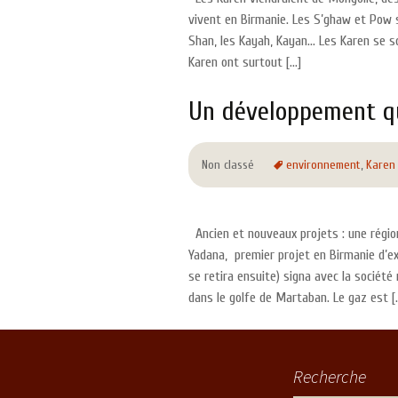
vivent en Birmanie. Les S’ghaw et Pow s
Shan, les Kayah, Kayan… Les Karen se s
Karen ont surtout […]
Un développement qu
Non classé
environnement
,
Karen
Ancien et nouveaux projets : une région
Yadana, premier projet en Birmanie d’exp
se retira ensuite) signa avec la sociét
dans le golfe de Martaban. Le gaz est [..
Recherche