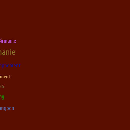
irmanie
manie
loppement
ement
es
ay
angoon