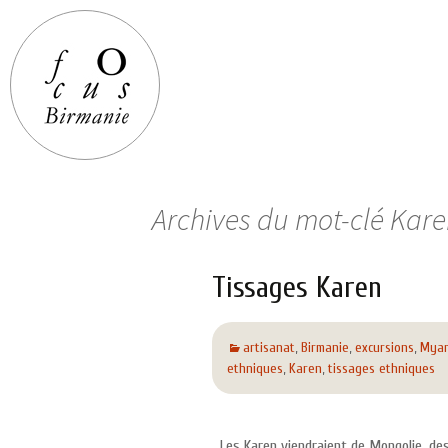
Archives du mot-clé Kar
Tissages Karen
artisanat
,
Birmanie
,
excursions
,
Mya
ethniques
,
Karen
,
tissages ethniques
Les Karen viendraient de Mongolie, desc