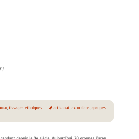
en
nmar
,
tissages ethniques
artisanat
,
excursions
,
groupes
endant depuis le 9e siècle. Aujourd’hui, 20 groupes Karen