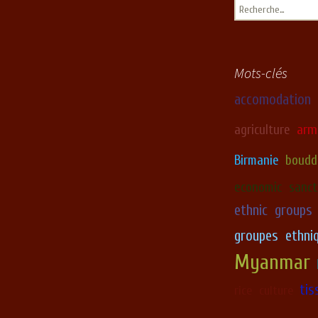
Rechercher :
Mots-clés
accomodation
arm
agriculture
Birmanie
boudd
economic sanct
ethnic groups
groupes ethni
Myanmar
tis
rice culture