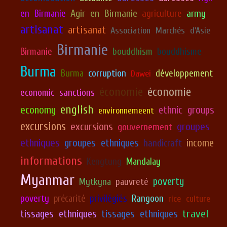
Agir en Birmanie
army
en Birmanie
agriculture
artisanat
artisanat
Association Marchés d'Asie
Birmanie
Birmanie
bouddhism
bouddhisme
Burma
corruption
développement
Burma
Dawei
économie
économie
economic sanctions
english
economy
ethnic groups
environnemeent
excursions
excursions
groupes
gouvernement
ethniques
groupes ethniques
income
handicraft
informations
Kengtung
Mandalay
Myanmar
poverty
Mytkyna
pauvreté
poverty
précarité
privilégiés
Rangoon
rice culture
travel
tissages ethniques
tissages ethniques