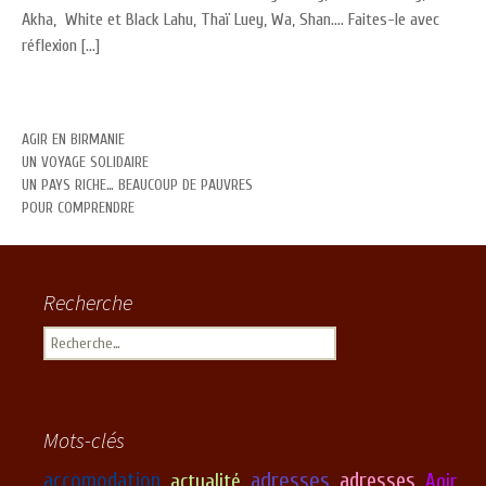
Akha, White et Black Lahu, Thaï Luey, Wa, Shan…. Faites-le avec
réflexion […]
AGIR EN BIRMANIE
UN VOYAGE SOLIDAIRE
UN PAYS RICHE… BEAUCOUP DE PAUVRES
POUR COMPRENDRE
Recherche
Rechercher :
Mots-clés
adresses
accomodation
adresses
actualité
Agir