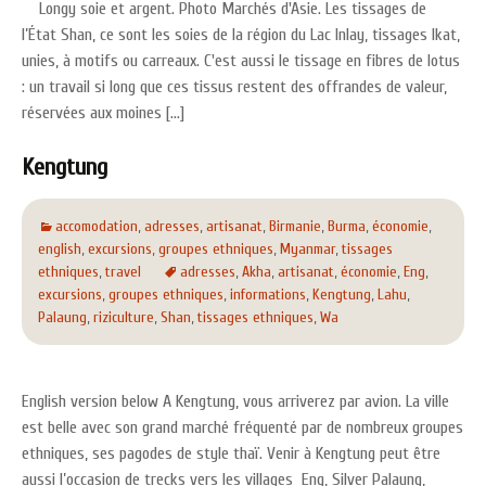
Longy soie et argent. Photo Marchés d'Asie. Les tissages de
l’État Shan, ce sont les soies de la région du Lac Inlay, tissages Ikat,
unies, à motifs ou carreaux. C'est aussi le tissage en fibres de lotus
: un travail si long que ces tissus restent des offrandes de valeur,
réservées aux moines [...]
Kengtung
accomodation
,
adresses
,
artisanat
,
Birmanie
,
Burma
,
économie
,
english
,
excursions
,
groupes ethniques
,
Myanmar
,
tissages
ethniques
,
travel
adresses
,
Akha
,
artisanat
,
économie
,
Eng
,
excursions
,
groupes ethniques
,
informations
,
Kengtung
,
Lahu
,
Palaung
,
riziculture
,
Shan
,
tissages ethniques
,
Wa
English version below A Kengtung, vous arriverez par avion. La ville
est belle avec son grand marché fréquenté par de nombreux groupes
ethniques, ses pagodes de style thaï. Venir à Kengtung peut être
aussi l’occasion de trecks vers les villages Eng, Silver Palaung,