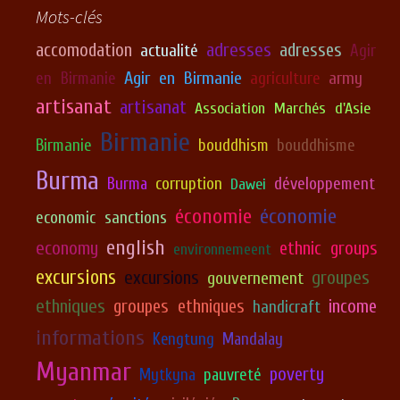
Mots-clés
adresses
accomodation
adresses
actualité
Agir
Agir en Birmanie
army
en Birmanie
agriculture
artisanat
artisanat
Association Marchés d'Asie
Birmanie
Birmanie
bouddhism
bouddhisme
Burma
corruption
développement
Burma
Dawei
économie
économie
economic sanctions
english
economy
ethnic groups
environnemeent
excursions
excursions
groupes
gouvernement
ethniques
groupes ethniques
income
handicraft
informations
Kengtung
Mandalay
Myanmar
poverty
Mytkyna
pauvreté