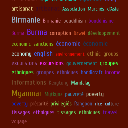
artisanat
artisanat
Association Marchés d'Asie
Birmanie
Birmanie
bouddhism
bouddhisme
Burma
corruption
développement
Burma
Dawei
économie
économie
economic sanctions
english
economy
ethnic groups
environnement
excursions
excursions
groupes
gouvernement
ethniques
groupes ethniques
income
handicraft
informations
Kengtung
Mandalay
Myanmar
poverty
Mytkyna
pauvreté
poverty
précarité
privilégiés
Rangoon
rice culture
travel
tissages ethniques
tissages ethniques
voyage