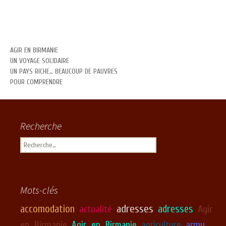
AGIR EN BIRMANIE
UN VOYAGE SOLIDAIRE
UN PAYS RICHE… BEAUCOUP DE PAUVRES
POUR COMPRENDRE
Recherche
Rechercher :
Mots-clés
adresses
accomodation
adresses
Agir
actualité
en Birmanie
army
Agir en Birmanie
agriculture